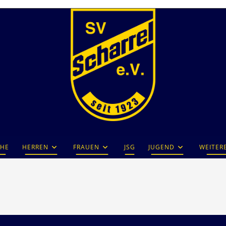
HE
HERREN
FRAUEN
JSG
JUGEND
WEITER